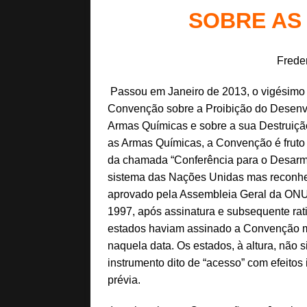
[ Maio 5, 2026 ]
Pela
SOBRE AS
[ Abril 15, 2026 ]
Géo
[ Abril 15, 2026 ]
Geo
Frede
Passou em Janeiro de 2013, o vigésimo a
Convenção sobre a Proibição do Desenv
Armas Químicas e sobre a sua Destruiç
as Armas Químicas, a Convenção é fruto
da chamada “Conferência para o Desarma
sistema das Nações Unidas mas reconhec
aprovado pela Assembleia Geral da ON
1997, após assinatura e subsequente rati
estados haviam assinado a Convenção ma
naquela data. Os estados, à altura, não s
instrumento dito de “acesso” com efeitos 
prévia.