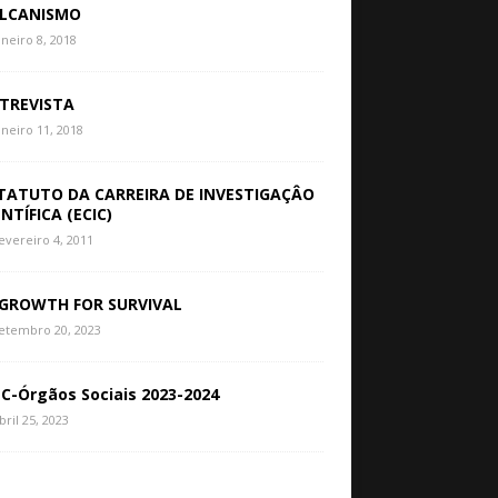
LCANISMO
aneiro 8, 2018
TREVISTA
aneiro 11, 2018
TATUTO DA CARREIRA DE INVESTIGAÇÂO
ENTÍFICA (ECIC)
evereiro 4, 2011
GROWTH FOR SURVIVAL
etembro 20, 2023
C-Órgãos Sociais 2023-2024
bril 25, 2023