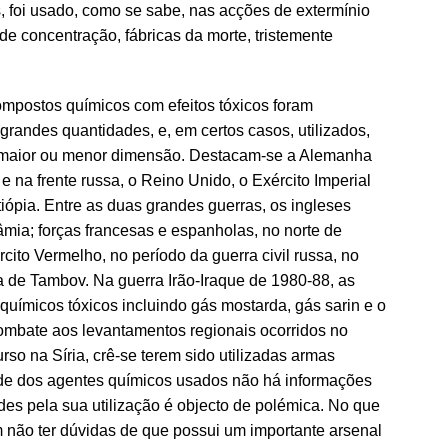
, foi usado, como se sabe, nas acções de extermínio
e concentração, fábricas da morte, tristemente
mpostos químicos com efeitos tóxicos foram
randes quantidades, e, em certos casos, utilizados,
 maior ou menor dimensão. Destacam-se a Alemanha
 e na frente russa, o Reino Unido, o Exército Imperial
Etiópia. Entre as duas grandes guerras, os ingleses
mia; forças francesas e espanholas, no norte de
cito Vermelho, no período da guerra civil russa, no
de Tambov. Na guerra Irão-Iraque de 1980-88, as
químicos tóxicos incluindo gás mostarda, gás sarin e o
ombate aos levantamentos regionais ocorridos no
rso na Síria, crê-se terem sido utilizadas armas
ade dos agentes químicos usados não há informações
des pela sua utilização é objecto de polémica. No que
em não ter dúvidas de que possui um importante arsenal