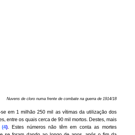
Nuvens de cloro numa frente de combate na guerra de 1914/18
se em 1 milhão 250 mil as vítimas da utilização dos
es, entre os quais cerca de 90 mil mortos. Destes, mais
a
(
4
)
. Estes números não têm em conta as mortes
ue se foram dando ao longo de anos, após o fim da