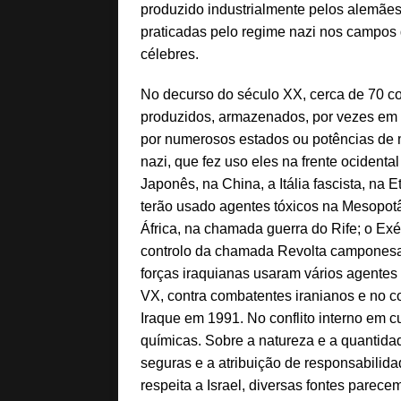
produzido industrialmente pelos alemães
praticadas pelo regime nazi nos campos d
célebres.
No decurso do século XX, cerca de 70 co
produzidos, armazenados, por vezes em g
por numerosos estados ou potências de
nazi, que fez uso eles na frente ocidental
Japonês, na China, a Itália fascista, na 
terão usado agentes tóxicos na Mesopotâ
África, na chamada guerra do Rife; o Exér
controlo da chamada Revolta camponesa 
forças iraquianas usaram vários agentes 
VX, contra combatentes iranianos e no c
Iraque em 1991. No conflito interno em cu
químicas. Sobre a natureza e a quantid
seguras e a atribuição de responsabilida
respeita a Israel, diversas fontes parec