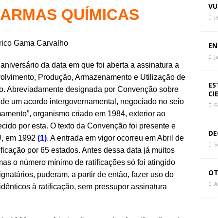
 Paz, Mudar de Rumo
CIÊNCIA E SOCIEDADE
VU
 ARMAS QUÍMICAS
politique du chaos
CIÊNCIA E SOCIEDADE
J
politics of chaos
CIÊNCIA E SOCIEDADE
rico Gama Carvalho
EN
J
niversário da data em que foi aberta a assinatura a
olvimento, Produção, Armazenamento e Utilização de
ES
ão. Abreviadamente designada por Convenção sobre
CI
 de um acordo intergovernamental, negociado no seio
F
mento”, organismo criado em 1984, exterior ao
ido por esta. O texto da Convenção foi presente e
DE
U, em 1992
(1)
. A entrada em vigor ocorreu em Abril de
S
ficação por 65 estados. Antes dessa data já muitos
s o número mínimo de ratificações só foi atingido
OT
ignatários, puderam, a partir de então, fazer uso do
A
idênticos à ratificação, sem pressupor assinatura