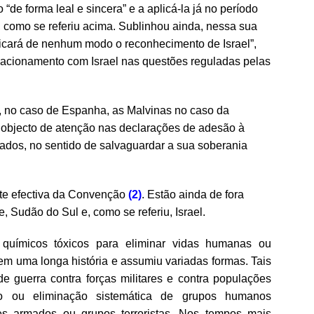
de forma leal e sincera” e a aplicá-la já no período
, como se referiu acima. Sublinhou ainda, nessa sua
licará de nenhum modo o reconhecimento de Israel”,
lacionamento com Israel nas questões reguladas pelas
, no caso de Espanha, as Malvinas no caso da
 objecto de atenção nas declarações de adesão à
ados, no sentido de salvaguardar a sua soberania
te efectiva da Convenção
(2)
.
Estão ainda de fora
, Sudão do Sul e, como se referiu, Israel.
químicos tóxicos para eliminar vidas humanas ou
tem uma longa história e assumiu variadas formas. Tais
e guerra contra forças militares e contra populações
io ou eliminação sistemática de grupos humanos
tes armados ou grupos terroristas. Nos tempos mais