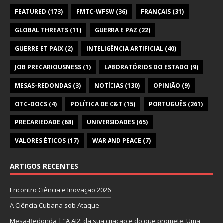
FEATURED
(173)
FMTC-WFSW
(36)
FRANÇAIS
(31)
GLOBAL THREATS
(11)
GUERRA E PAZ
(22)
GUERRE ET PAIX
(2)
INTELIGÊNCIA ARTIFICIAL
(40)
JOB PRECARIOUSNESS
(1)
LABORATÓRIOS DO ESTADO
(9)
MESAS-REDONDAS
(3)
NOTÍCIAS
(130)
OPINIÃO
(9)
OTC-DOCS
(4)
POLÍTICA DE C&T
(15)
PORTUGUÊS
(261)
PRECARIEDADE
(68)
UNIVERSIDADES
(65)
VALORES ÉTICOS
(17)
WAR AND PEACE
(7)
ARTIGOS RECENTES
Encontro Ciência e Inovação 2026
A Ciência Cubana sob Ataque
Mesa-Redonda | “A AI2: da sua criação e do que promete. Uma