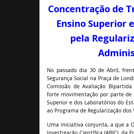
[ Maio 5, 2026 ]
Pela
Concentração de Tr
[ Abril 15, 2026 ]
Géo
Ensino Superior 
[ Abril 15, 2026 ]
Geo
pela Regulari
Adminis
No passado dia 30 de Abril, frent
Segurança Social na Praça de Lond
Comissão de Avaliação Bipartida
forte movimentação por parte de b
Superior e dos Laboratórios do Es
ao Programa de Regularização dos 
Uma iniciativa conjunta, a que a O
Investigação Científica (ABIC), d