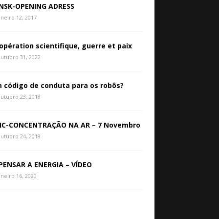
NSK-OPENING ADRESS
aneiro 12, 2017
opération scientifique, guerre et paix
utubro 31, 2022
 código de conduta para os robôs?
utubro 23, 2018
IC-CONCENTRAÇÃO NA AR – 7 Novembro
utubro 24, 2018
PENSAR A ENERGIA – VÍDEO
aneiro 16, 2020