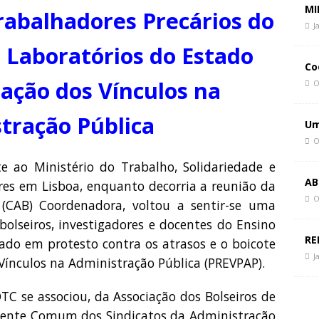
 Paz, Mudar de Rumo
CIÊNCIA E SOCIEDADE
MI
abalhadores Precários do
politique du chaos
CIÊNCIA E SOCIEDADE
J
e Laboratórios do Estado
politics of chaos
CIÊNCIA E SOCIEDADE
Co
zação dos Vínculos na
O
tração Pública
Um
O
e ao Ministério do Trabalho, Solidariedade e
AB
res em Lisboa, enquanto decorria a reunião da
O
 (CAB) Coordenadora, voltou a sentir-se uma
olseiros, investigadores e docentes do Ensino
RE
tado em protesto contra os atrasos e o boicote
J
Vínculos na Administração Pública (PREVPAP).
TC se associou, da Associação dos Bolseiros de
a Frente Comum dos Sindicatos da Administração