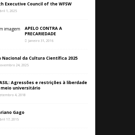
th Executive Council of the WFSW
bril 1, 2025
APELO CONTRA A
PRECARIEDADE
Janeiro 31, 2016
a Nacional da Cultura Científica 2025
ovembro 24, 2025
ASIL: Agressões e restrições à liberdade
 meio universitário
etembro 4, 2018
riano Gago
bril 17, 2015