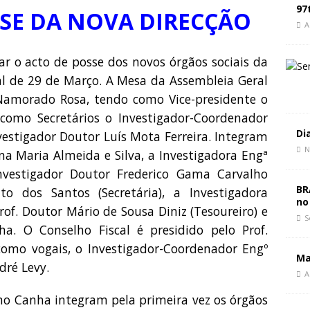
 Paz, Mudar de Rumo
CIÊNCIA E SOCIEDADE
97
SE DA NOVA DIRECÇÃO
politique du chaos
CIÊNCIA E SOCIEDADE
A
politics of chaos
CIÊNCIA E SOCIEDADE
ar o acto de posse dos novos órgãos sociais da
ral de 29 de Março. A Mesa da Assembleia Geral
 Namorado Rosa, tendo como Vice-presidente o
 como Secretários o Investigador-Coordenador
Di
vestigador Doutor Luís Mota Ferreira. Integram
N
na Maria Almeida e Silva, a Investigadora Engª
nvestigador Doutor Frederico Gama Carvalho
BR
to dos Santos (Secretária), a Investigadora
no
rof. Doutor Mário de Sousa Diniz (Tesoureiro) e
S
a. O Conselho Fiscal é presidido pelo Prof.
como vogais, o Investigador-Coordenador Engº
Ma
dré Levy.
A
uno Canha integram pela primeira vez os órgãos