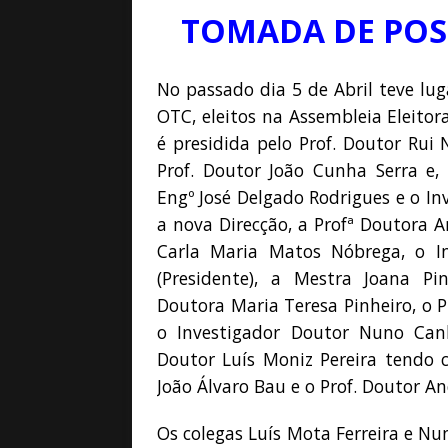
[ Maio 5, 2026 ]
Pela
TOMADA DE POS
[ Abril 15, 2026 ]
Géo
[ Abril 15, 2026 ]
Geo
No passado dia 5 de Abril teve lug
OTC, eleitos na Assembleia Eleito
é presidida pelo Prof. Doutor Rui
Prof. Doutor João Cunha Serra e,
Engº José Delgado Rodrigues e o In
a nova Direcção, a Profª Doutora A
Carla Maria Matos Nóbrega, o I
(Presidente), a Mestra Joana Pin
Doutora Maria Teresa Pinheiro, o P
o Investigador Doutor Nuno Canh
Doutor Luís Moniz Pereira tendo 
João Álvaro Bau e o Prof. Doutor An
Os colegas Luís Mota Ferreira e N