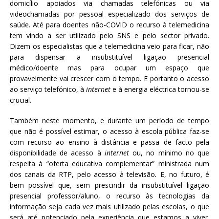
domicílio apoiados via chamadas telefónicas ou via
videochamadas por pessoal especializado dos serviços de
saúde. Até para doentes não-COVID o recurso à telemedicina
tem vindo a ser utilizado pelo SNS e pelo sector privado.
Dizem os especialistas que a telemedicina veio para ficar, não
para dispensar a insubstituível ligação presencial
médico/doente mas para ocupar um espaço que
provavelmente vai crescer com o tempo. E portanto o acesso
ao serviço telefónico, à
internet
e à energia eléctrica tornou-se
crucial.
Também neste momento, e durante um período de tempo
que não é possível estimar, o acesso à escola pública faz-se
com recurso ao ensino à distância e passa de facto pela
disponibilidade de acesso à
internet
ou, no mínimo no que
respeita à “oferta educativa complementar” ministrada num
dos canais da RTP, pelo acesso à televisão
.
E, no futuro, é
bem possível que, sem prescindir da insubstituível ligação
presencial professor/aluno, o recurso às tecnologias da
informação seja cada vez mais utilizado pelas escolas, o que
será até potenciado pela experiência que estamos a viver.