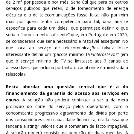
3
de 2 m
por pessoa e por mês. Seria útil que para os outros
serviços públicos que referi, o de fornecimento de energia
eléctrica e o de telecomunicações fosse feita, não por mim
mas por quem tenha competência para tal, uma análise
específica para cada um deles, que permitisse definir o que
seria o “fornecimento suficiente” que, em Portugal e em 2020,
se consideraria que seria necessário e razoável assegurar. No
que toca ao serviço de telecomunicações talvez fosse
interessante definir um “pacote mínimo TV+
internet
+voz” (em
que o serviço mínimo de TV se limitasse aos 7 canais de
acesso livre, que incluiria portanto o canal onde é ministrada a
telescola).
Resta abordar uma questão central que é a do
financiamento da garantia do acesso aos serviços em
causa.
A solução não poderá continuar a ser a da mera
proibição do corte do serviço pelos operadores, com o
concomitante progressivo agravamento da dívida por parte
dos consumidores sem capacidade financeira, dívida essa que
tenderia a atingir valores que a tornariam de facto impagável.
A solução poderá consistir na adopção de duas medidas. A