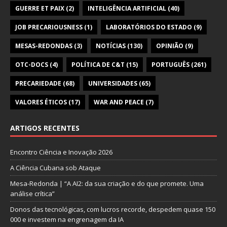
GUERRE ET PAIX
(2)
INTELIGÊNCIA ARTIFICIAL
(40)
JOB PRECARIOUSNESS
(1)
LABORATÓRIOS DO ESTADO
(9)
MESAS-REDONDAS
(3)
NOTÍCIAS
(130)
OPINIÃO
(9)
OTC-DOCS
(4)
POLÍTICA DE C&T
(15)
PORTUGUÊS
(261)
PRECARIEDADE
(68)
UNIVERSIDADES
(65)
VALORES ÉTICOS
(17)
WAR AND PEACE
(7)
ARTIGOS RECENTES
Encontro Ciência e Inovação 2026
A Ciência Cubana sob Ataque
Mesa-Redonda | “A AI2: da sua criação e do que promete. Uma
análise crítica”
Donos das tecnológicas, com lucros recorde, despedem quase 150
000 e investem na engrenagem da IA