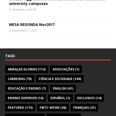
university campuses
Setembro 4, 2018
MESA REDONDA Nov2017
Novembro 7, 2017
TAGS
AMEAÇAS GLOBAIS
(112)
ASSOCIAÇÕES
(1)
CARREIRAS
(79)
CIÊNCIA E SOCIEDADE
(184)
EDUCAÇÃO E ENSINO
(7)
ENGLISH
(61)
ENSINO SUPERIOR
(16)
ESPAÑOL
(1)
EXCLUSIVO
(14)
FEATURED
(173)
FMTC-WFSW
(36)
FRANÇAIS
(31)