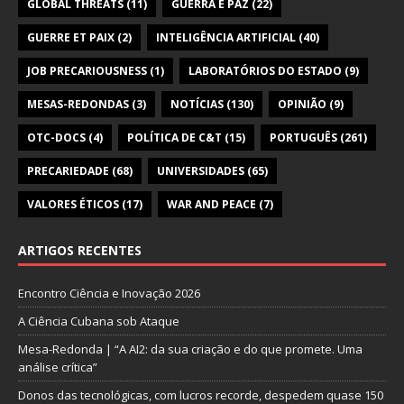
GLOBAL THREATS
(11)
GUERRA E PAZ
(22)
GUERRE ET PAIX
(2)
INTELIGÊNCIA ARTIFICIAL
(40)
JOB PRECARIOUSNESS
(1)
LABORATÓRIOS DO ESTADO
(9)
MESAS-REDONDAS
(3)
NOTÍCIAS
(130)
OPINIÃO
(9)
OTC-DOCS
(4)
POLÍTICA DE C&T
(15)
PORTUGUÊS
(261)
PRECARIEDADE
(68)
UNIVERSIDADES
(65)
VALORES ÉTICOS
(17)
WAR AND PEACE
(7)
ARTIGOS RECENTES
Encontro Ciência e Inovação 2026
A Ciência Cubana sob Ataque
Mesa-Redonda | “A AI2: da sua criação e do que promete. Uma
análise crítica”
Donos das tecnológicas, com lucros recorde, despedem quase 150