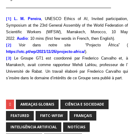
_______________________________________
[1]
L. M. Pereira
, UNESCO Ethics of AI, Invited participation,
Symposium at the 23rd General Assembly of the World Federation of
Scientific Workers (WFSW), Marrakech, Morocco, 10 May
2022.
Audio
: 10 mins (first few words in French, then English).
[2]
Voir dans notre site “Projecto África” (
https://otc.pt/wp/2021/11/26/projecto-africa/
).
[3]
Le Groupe GT1 est coordonné par Frederico Carvalho et, à
Marrakech, avait comme rapporteur Mehdi Lahlou, professeur de l’
Université de Rabat. Un travail élaboré par Frederico Carvalho qui
s’insère dans le domaine d’intérêts de ce Groupe sera publié à part.
AMEAÇAS GLOBAIS
CIÊNCIA E SOCIEDADE
FEATURED
FMTC-WFSW
FRANÇAIS
INTELIGÊNCIA ARTIFICIAL
NOTÍCIAS