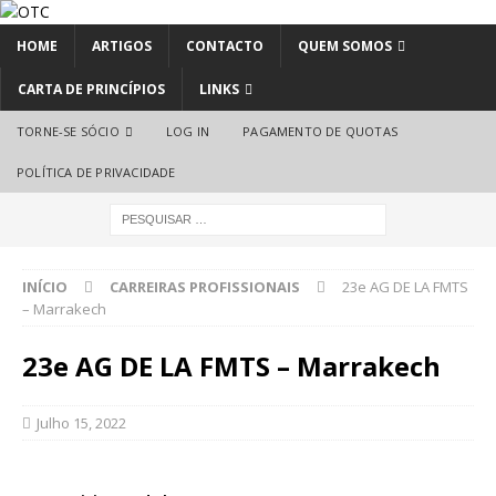
HOME
ARTIGOS
CONTACTO
QUEM SOMOS
CARTA DE PRINCÍPIOS
LINKS
TORNE-SE SÓCIO
LOG IN
PAGAMENTO DE QUOTAS
POLÍTICA DE PRIVACIDADE
INÍCIO
CARREIRAS PROFISSIONAIS
23e AG DE LA FMTS
– Marrakech
23e AG DE LA FMTS – Marrakech
Julho 15, 2022