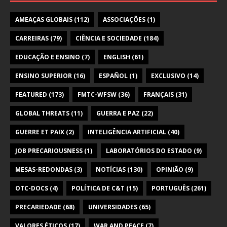
AMEAÇAS GLOBAIS
(112)
ASSOCIAÇÕES
(1)
CARREIRAS
(79)
CIÊNCIA E SOCIEDADE
(184)
EDUCAÇÃO E ENSINO
(7)
ENGLISH
(61)
ENSINO SUPERIOR
(16)
ESPAÑOL
(1)
EXCLUSIVO
(14)
FEATURED
(173)
FMTC-WFSW
(36)
FRANÇAIS
(31)
GLOBAL THREATS
(11)
GUERRA E PAZ
(22)
GUERRE ET PAIX
(2)
INTELIGÊNCIA ARTIFICIAL
(40)
JOB PRECARIOUSNESS
(1)
LABORATÓRIOS DO ESTADO
(9)
MESAS-REDONDAS
(3)
NOTÍCIAS
(130)
OPINIÃO
(9)
OTC-DOCS
(4)
POLÍTICA DE C&T
(15)
PORTUGUÊS
(261)
PRECARIEDADE
(68)
UNIVERSIDADES
(65)
VALORES ÉTICOS
(17)
WAR AND PEACE
(7)