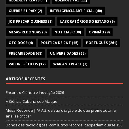
GLOBAL THREATS
(11)
GUERRA E PAZ
(22)
GUERRE ET PAIX
(2)
INTELIGÊNCIA ARTIFICIAL
(40)
JOB PRECARIOUSNESS
(1)
LABORATÓRIOS DO ESTADO
(9)
MESAS-REDONDAS
(3)
NOTÍCIAS
(130)
OPINIÃO
(9)
OTC-DOCS
(4)
POLÍTICA DE C&T
(15)
PORTUGUÊS
(261)
PRECARIEDADE
(68)
UNIVERSIDADES
(65)
VALORES ÉTICOS
(17)
WAR AND PEACE
(7)
ARTIGOS RECENTES
Encontro Ciência e Inovação 2026
A Ciência Cubana sob Ataque
Mesa-Redonda | “A AI2: da sua criação e do que promete. Uma
análise crítica”
Donos das tecnológicas, com lucros recorde, despedem quase 150