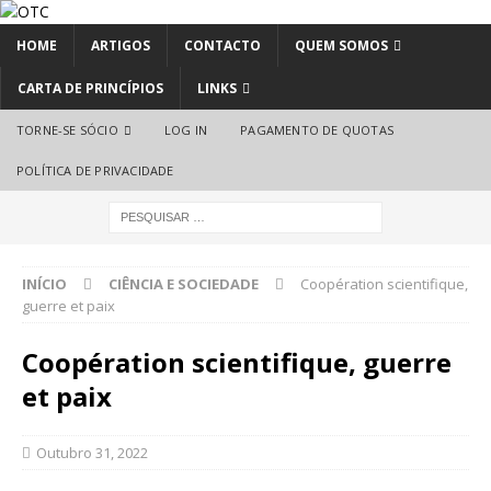
HOME
ARTIGOS
CONTACTO
QUEM SOMOS
CARTA DE PRINCÍPIOS
LINKS
TORNE-SE SÓCIO
LOG IN
PAGAMENTO DE QUOTAS
POLÍTICA DE PRIVACIDADE
INÍCIO
CIÊNCIA E SOCIEDADE
Coopération scientifique,
guerre et paix
Coopération scientifique, guerre
et paix
Outubro 31, 2022