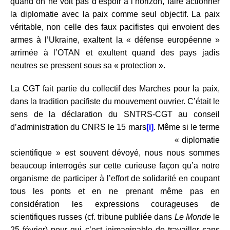
quand on ne voit pas d’espoir à l’horizon, faire actionner
la diplomatie avec la paix comme seul objectif. La paix
véritable, non celle des faux pacifistes qui envoient des
armes à l’Ukraine, exaltent la « défense européenne »
arrimée à l’OTAN et exultent quand des pays jadis
neutres se pressent sous sa « protection ».
La CGT fait partie du collectif des Marches pour la paix,
dans la tradition pacifiste du mouvement ouvrier. C’était le
sens de la déclaration du SNTRS-CGT au conseil
d’administration du CNRS le 15 mars
[i]
. Même si le terme
« diplomatie
scientifique » est souvent dévoyé, nous nous sommes
beaucoup interrogés sur cette curieuse façon qu’a notre
organisme de participer à l’effort de solidarité en coupant
tous les ponts et en ne prenant même pas en
considération les expressions courageuses de
scientifiques russes (cf. tribune publiée dans
Le Monde
le
25 février) pour qui c’est inimaginable de travailler sans