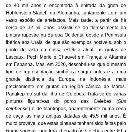
de 40 mil anos e encontrada à entrada da gruta de
Hohlenstein-Stadel, na Alemanha, juntamente com um
vasto espólio de artefactos. Mais tarde, a partir de há
cerca de 32 mil anos, assistiu-se ao ﬂorescimento da
pintura rupestre na Europa Ocidental desde a Península
Ibérica aos Urais, de que são exemplos notáveis, sob o
ponto de vista da nossa estética atual, as grutas de
Lascaux, Pech Merle e Chauvet em França; e Altamira
em Espanha. Mas, em 2020, descobriu-se que o mesmo
tipo de representação simbólica surgiu antes e a uma
grande distância da Europa, na Indonésia, mais
precisamente em grutas da região cársica de Maros-
Pangkep no sul da ilha de Celebes. Trata-se de várias
pinturas ﬁgurativas do porco das Celebes
(Sus
celebensis
) e de teantropos, aparentemente numa cena
de caça, as mais antigas datadas de 45,5 mil anos. É
muito provável que estas pinturas tenham sido feitas pelo
Homo sapiens
, que terá chegado às Celebes entre 60 a