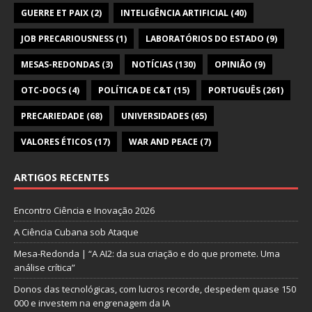
GUERRE ET PAIX
(2)
INTELIGÊNCIA ARTIFICIAL
(40)
JOB PRECARIOUSNESS
(1)
LABORATÓRIOS DO ESTADO
(9)
MESAS-REDONDAS
(3)
NOTÍCIAS
(130)
OPINIÃO
(9)
OTC-DOCS
(4)
POLÍTICA DE C&T
(15)
PORTUGUÊS
(261)
PRECARIEDADE
(68)
UNIVERSIDADES
(65)
VALORES ÉTICOS
(17)
WAR AND PEACE
(7)
ARTIGOS RECENTES
Encontro Ciência e Inovação 2026
A Ciência Cubana sob Ataque
Mesa-Redonda | “A AI2: da sua criação e do que promete. Uma
análise crítica”
Donos das tecnológicas, com lucros recorde, despedem quase 150
000 e investem na engrenagem da IA