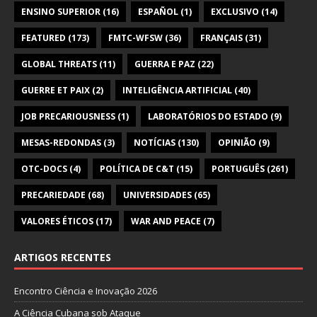
ENSINO SUPERIOR
(16)
ESPAÑOL
(1)
EXCLUSIVO
(14)
FEATURED
(173)
FMTC-WFSW
(36)
FRANÇAIS
(31)
GLOBAL THREATS
(11)
GUERRA E PAZ
(22)
GUERRE ET PAIX
(2)
INTELIGÊNCIA ARTIFICIAL
(40)
JOB PRECARIOUSNESS
(1)
LABORATÓRIOS DO ESTADO
(9)
MESAS-REDONDAS
(3)
NOTÍCIAS
(130)
OPINIÃO
(9)
OTC-DOCS
(4)
POLÍTICA DE C&T
(15)
PORTUGUÊS
(261)
PRECARIEDADE
(68)
UNIVERSIDADES
(65)
VALORES ÉTICOS
(17)
WAR AND PEACE
(7)
ARTIGOS RECENTES
Encontro Ciência e Inovação 2026
A Ciência Cubana sob Ataque