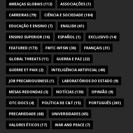
AMEAÇAS GLOBAIS
(112)
ASSOCIAÇÕES
(1)
CARREIRAS
(79)
CIÊNCIA E SOCIEDADE
(184)
EDUCAÇÃO E ENSINO
(7)
ENGLISH
(61)
ENSINO SUPERIOR
(16)
ESPAÑOL
(1)
EXCLUSIVO
(14)
FEATURED
(173)
FMTC-WFSW
(36)
FRANÇAIS
(31)
GLOBAL THREATS
(11)
GUERRA E PAZ
(22)
GUERRE ET PAIX
(2)
INTELIGÊNCIA ARTIFICIAL
(40)
JOB PRECARIOUSNESS
(1)
LABORATÓRIOS DO ESTADO
(9)
MESAS-REDONDAS
(3)
NOTÍCIAS
(130)
OPINIÃO
(9)
OTC-DOCS
(4)
POLÍTICA DE C&T
(15)
PORTUGUÊS
(261)
PRECARIEDADE
(68)
UNIVERSIDADES
(65)
VALORES ÉTICOS
(17)
WAR AND PEACE
(7)