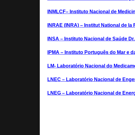
[ Maio 5, 2026 ]
Pela
[ Abril 15, 2026 ]
Géo
INMLCF
– Instituto Nacional de Medic
[ Abril 15, 2026 ]
Geo
INRAE (INRA) – Institut National de 
INSA
–
Instituto Nacional de Saúde Dr
IPMA
–
Instituto Português do Mar e 
LM- Laboratório Nacional do Medicam
LNEC
–
Laboratório Nacional de Engen
LNEG
–
Laboratório Nacional de Energ