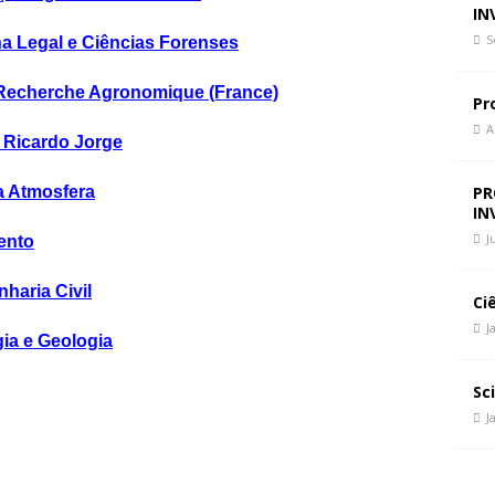
 Paz, Mudar de Rumo
CIÊNCIA E SOCIEDADE
IN
politique du chaos
CIÊNCIA E SOCIEDADE
S
ina Legal e Ciências Forenses
politics of chaos
CIÊNCIA E SOCIEDADE
la Recherche Agronomique (France)
Pr
A
. Ricardo Jorge
da Atmosfera
PR
IN
J
ento
haria Civil
Ci
J
ia e Geologia
Sc
J