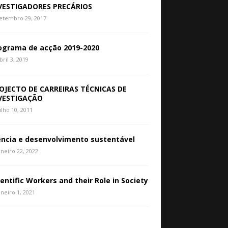
VESTIGADORES PRECÁRIOS
etembro 29, 2017
ograma de acção 2019-2020
bril 3, 2019
OJECTO DE CARREIRAS TÉCNICAS DE
VESTIGAÇÃO
ulho 10, 2011
ência e desenvolvimento sustentável
aneiro 22, 2022
ientific Workers and their Role in Society
aneiro 1, 2021