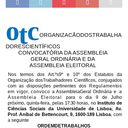
o
c
t
ORGANIZACÃODOSTRABALHA
DORESCIENTÍFICOS
CONVOCATÓRIA DA ASSEMBLEIA
GERAL ORDINÁRIA E DA
ASSEMBLEIA ELEITORAL
Nos termos dos Art.ºs9º e 10º dos Estatutos da
Organização dosTrabalhadores Científicos, conjugados
com as disposições pertinentes dos
Regulamentos
em vigor, convoco
a AssembleiaGeral Ordinária
e a
Assembleia Eleitoral
para o dia
9
de Julho
próximo, quinta-feira, pelas
17:30
horas, no
Instituto de
Ciências Sociais da Universidade de Lisboa, Av.
Prof. Aníbal de Bettencourt, 9, 1600-189 Lisboa
, com
a seguinte
ORDEMDE
TRABALHOS