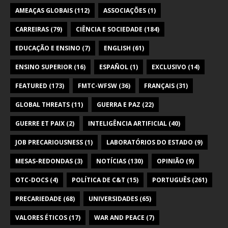
AMEAÇAS GLOBAIS
(112)
ASSOCIAÇÕES
(1)
CARREIRAS
(79)
CIÊNCIA E SOCIEDADE
(184)
EDUCAÇÃO E ENSINO
(7)
ENGLISH
(61)
ENSINO SUPERIOR
(16)
ESPAÑOL
(1)
EXCLUSIVO
(14)
FEATURED
(173)
FMTC-WFSW
(36)
FRANÇAIS
(31)
GLOBAL THREATS
(11)
GUERRA E PAZ
(22)
GUERRE ET PAIX
(2)
INTELIGÊNCIA ARTIFICIAL
(40)
JOB PRECARIOUSNESS
(1)
LABORATÓRIOS DO ESTADO
(9)
MESAS-REDONDAS
(3)
NOTÍCIAS
(130)
OPINIÃO
(9)
OTC-DOCS
(4)
POLÍTICA DE C&T
(15)
PORTUGUÊS
(261)
PRECARIEDADE
(68)
UNIVERSIDADES
(65)
VALORES ÉTICOS
(17)
WAR AND PEACE
(7)