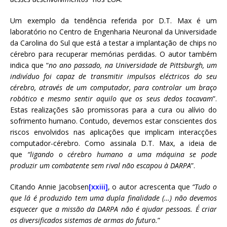
Um exemplo da tendência referida por D.T. Max é um
laboratório no Centro de Engenharia Neuronal da Universidade
da Carolina do Sul que está a testar a implantação de chips no
cérebro para recuperar memórias perdidas. O autor também
indica que “
no ano passado, na Universidade de Pittsburgh, um
indivíduo foi capaz de transmitir impulsos eléctricos do seu
cérebro, através de um computador, para controlar um braço
robótico e mesmo sentir aquilo que os seus dedos tocavam
”.
Estas realizações são promissoras para a cura ou alívio do
sofrimento humano. Contudo, devemos estar conscientes dos
riscos envolvidos nas aplicações que implicam interacções
computador-cérebro. Como assinala D.T. Max, a ideia de
que
“ligando o cérebro humano a uma máquina se pode
produzir um combatente
sem rival não escapou à DARPA
”.
Citando Annie Jacobsen
[xxiii]
, o autor acrescenta que
“Tudo o
que lá é produzido tem
uma dupla finalidade (…) não devemos
esquecer que a missão da DARPA não é ajudar pessoas. É criar
os diversificados sistemas de armas do futuro.
”