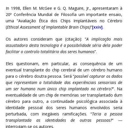
In 1998, Ellen M. McGee e G. Q. Maguire, Jr., apresentaram à
20ª Conferência Mundial de Filosofia um importante ensaio,
uma “Avaliação Ética dos Chips Implantáveis no Cérebro
(
Ethical Assessment of Implantable Brain Chips)
”
[xxiv]
.
Os autores consideram que (citação): “
A implicação mais
assustadora desta tecnologia é a possibilidade séria dela poder
facilitar o controlo totalitário dos seres humanos
”.
Eles questionam, em particular, as consequência de um
eventual transplante do chip cerebral de um cérebro humano
para o cérebro doutra pessoa. Será “
possível capturar os dados
que representam a totalidade das experiênciais sensoriais de
um ser humano num único chip implantado no cérebro?
”. Na
eventualidade de um chip de memórias ser transplantado dum
cérebro para outro, a continuidade psicológica associada à
identidade pessoal dos seres humanos envolvidos seria
perturbada, com inegáveis ramificações. “
Teria a pessoa
transplantada as identidades de outras pessoas?
” ―
interrogam-se os autores.