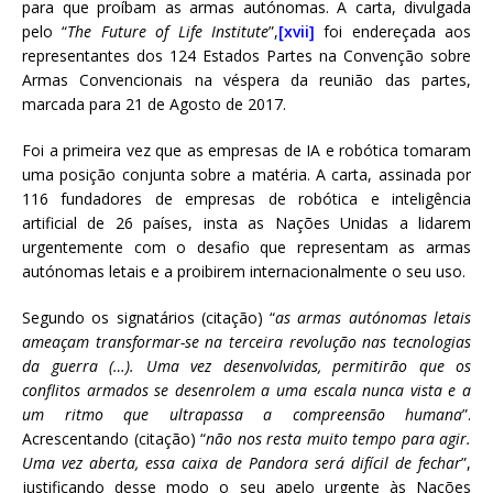
para que proíbam as armas autónomas. A carta, divulgada
pelo “
The Future of Life Institute
”,
[xvii]
foi endereçada aos
representantes dos 124 Estados Partes na Convenção sobre
Armas Convencionais na véspera da reunião das partes,
marcada para 21 de Agosto de 2017.
Foi a primeira vez que as empresas de IA e robótica tomaram
uma posição conjunta sobre a matéria. A carta, assinada por
116 fundadores de empresas de robótica e inteligência
artificial de 26 países, insta as Nações Unidas a lidarem
urgentemente com o desafio que representam as armas
autónomas letais e a proibirem internacionalmente o seu uso.
Segundo os signatários (citação) “
as armas autónomas letais
ameaçam transformar-se na terceira revolução nas tecnologias
da guerra (…). Uma vez desenvolvidas, permitirão que os
conflitos armados se desenrolem a uma escala nunca vista e a
um ritmo que ultrapassa a compreensão humana
”.
Acrescentando (citação) “
não nos resta muito tempo para agir.
Uma vez aberta, essa caixa de Pandora será difícil de fechar
”,
justificando desse modo o seu apelo urgente às Nações