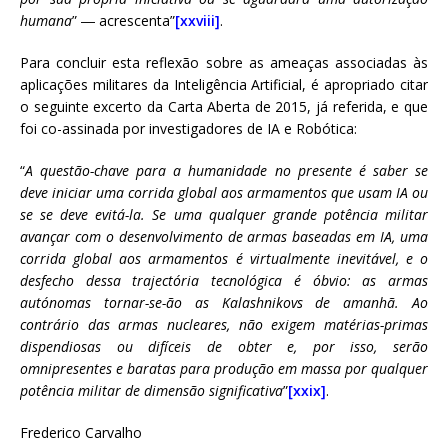
humana
” ― acrescenta”
[xxviii]
.
Para concluir esta reflexão sobre as ameaças associadas às
aplicações militares da Inteligência Artificial, é apropriado citar
o seguinte excerto da Carta Aberta de 2015, já referida, e que
foi co-assinada por investigadores de IA e Robótica:
“
A questão-chave para a humanidade no presente é saber se
deve iniciar uma corrida global aos armamentos que usam IA ou
se se deve evitá-la. Se uma qualquer grande potência militar
avançar com o desenvolvimento de armas baseadas em IA, uma
corrida global aos armamentos é virtualmente inevitável, e o
desfecho dessa trajectória tecnológica é óbvio: as armas
autónomas tornar-se-ão as Kalashnikovs de amanhã. Ao
contrário das armas nucleares, não exigem matérias-primas
dispendiosas ou difíceis de obter e, por isso, serão
omnipresentes e baratas para produção em massa por qualquer
potência militar de dimensão significativa
”
[xxix]
.
Frederico Carvalho