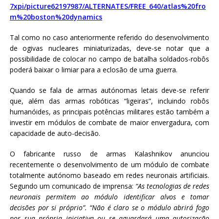
7xpi/picture62197987/ALTERNATES/FREE_640/atlas%20fro
m%20boston%20dynamics
Tal como no caso anteriormente referido do desenvolvimento
de ogivas nucleares miniaturizadas, deve-se notar que a
possibilidade de colocar no campo de batalha soldados-robôs
poderá baixar o limiar para a eclosão de uma guerra.
Quando se fala de armas autónomas letais deve-se referir
que, além das armas robóticas “ligeiras”, incluindo robôs
humanóides, as principais potências militares estão também a
investir em módulos de combate de maior envergadura, com
capacidade de auto-decisão.
O fabricante russo de armas Kalashnikov anunciou
recentemente o desenvolvimento de um módulo de combate
totalmente autónomo baseado em redes neuronais artificiais.
Segundo um comunicado de imprensa:
“As tecnologias de redes
neuronais
permitem ao módulo identificar alvos e tomar
decisões por si próprio”. “Não é claro se o módulo abrirá fogo
por sua própria iniciativa ou se aguardará uma autorização