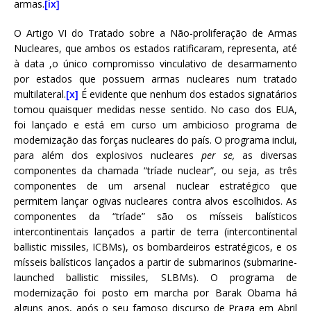
armas.
[ix]
O Artigo VI do Tratado sobre a Não-proliferação de Armas
Nucleares, que ambos os estados ratificaram, representa, até
à data ,o único compromisso vinculativo de desarmamento
por estados que possuem armas nucleares num tratado
multilateral.
[x]
É evidente que nenhum dos estados signatários
tomou quaisquer medidas nesse sentido. No caso dos EUA,
foi lançado e está em curso um ambicioso programa de
modernização das forças nucleares do país. O programa inclui,
para além dos explosivos nucleares
per se,
as diversas
componentes da chamada “tríade nuclear”, ou seja, as três
componentes de um arsenal nuclear estratégico que
permitem lançar ogivas nucleares contra alvos escolhidos. As
componentes da “tríade” são os mísseis balísticos
intercontinentais lançados a partir de terra (intercontinental
ballistic missiles, ICBMs), os bombardeiros estratégicos, e os
mísseis balísticos lançados a partir de submarinos (submarine-
launched ballistic missiles, SLBMs). O programa de
modernização foi posto em marcha por Barak Obama há
alguns anos, após o seu famoso discurso de Praga em Abril