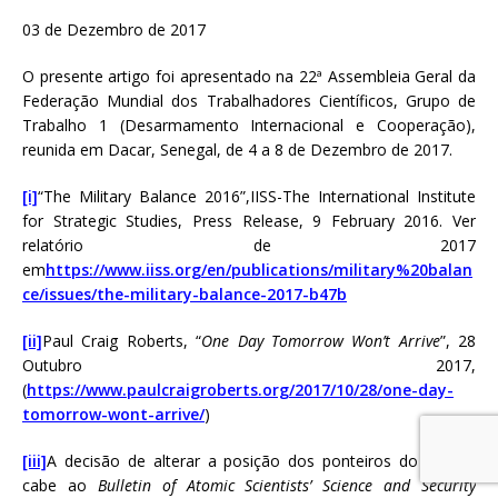
03 de Dezembro de 2017
O presente artigo foi apresentado na 22ª Assembleia Geral da
Federação Mundial dos Trabalhadores Científicos, Grupo de
Trabalho 1 (Desarmamento Internacional e Cooperação),
reunida em Dacar, Senegal, de 4 a 8 de Dezembro de 2017.
[i]
“The Military Balance 2016”,IISS-The International Institute
for Strategic Studies, Press Release, 9 February 2016. Ver
relatório de 2017
em
https://www.iiss.org/en/publications/military%20balan
ce/issues/the-military-balance-2017-b47b
[ii]
Paul Craig Roberts, “
One Day Tomorrow Won’t Arrive
”, 28
Outubro 2017,
(
https://www.paulcraigroberts.org/2017/10/28/one-day-
tomorrow-wont-arrive/
)
[iii]
A decisão de alterar a posição dos ponteiros do relógio
cabe ao
Bulletin of Atomic Scientists’ Science and Security