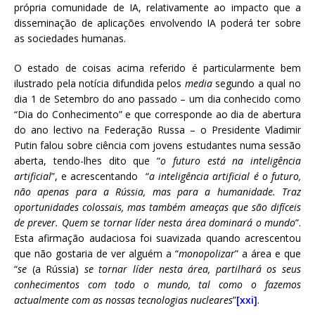
própria comunidade de IA, relativamente ao impacto que a
disseminação de aplicações envolvendo IA poderá ter sobre
as sociedades humanas.
O estado de coisas acima referido é particularmente bem
ilustrado pela notícia difundida pelos
media
segundo a qual no
dia 1 de Setembro do ano passado – um dia conhecido como
“Dia do Conhecimento” e que corresponde ao dia de abertura
do ano lectivo na Federação Russa – o Presidente Vladimir
Putin falou sobre ciência com jovens estudantes numa sessão
aberta, tendo-lhes dito que “
o futuro está na inteligência
artificial
”, e acrescentando “
a inteligência artificial é o futuro,
não apenas para a Rússia, mas para a humanidade. Traz
oportunidades colossais, mas também ameaças que são difíceis
de prever. Quem se tornar líder nesta área dominará o mundo
”.
Esta afirmação audaciosa foi suavizada quando acrescentou
que não gostaria de ver alguém a “
monopolizar
” a área e que
“
se
(a Rússia)
se tornar líder nesta área, partilhará os seus
conhecimentos com todo o mundo, tal como o fazemos
actualmente com as nossas tecnologias nucleares
”
[xxi]
.