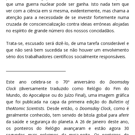
que uma guerra nuclear pode ser ganha. Isto nada tem que
ver com a ciência em si mesma, evidentemente, mas chama a
atenção para a necessidade de se investir fortemente numa
cruzada de consciencialização contra ideias erróneas alojadas
no espírito de grande número dos nossos concidadãos.
Trata-se, escusado será dizê-lo, de uma tarefa considerável e
que não será bem sucedida se não houver um envolvimento
sério dos trabalhadores científicos socialmente responsáveis.
_________________________________
Este ano celebra-se o 70º aniversário do
Doomsday
Clock
(diversamente traduzido como Relógio do Fim do
Mundo, do Apocalipse ou do Juízo Final), uma imagem gráfica
que foi publicada na capa da primeira edição do
Bulletin of
theAtomic Scientists
. Desde então, o
Doomsday Clock
, como é
geralmente conhecido, tem servido de bitola gobal para aferir
da saúde e segurança do planeta. A 26 de Janeiro deste ano,
os ponteiros do Relógio avançaram e estão agora 30
segundos mais próximos da meia-noite. Os ponteiros do