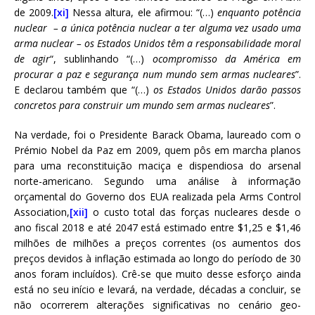
de 2009.
[xi]
Nessa altura, ele afirmou: “(…)
enquanto potência
nuclear – a única potência nuclear a ter alguma vez usado uma
arma nuclear – os Estados Unidos têm a responsabilidade moral
de agir
“, sublinhando “(…)
ocompromisso da América em
procurar a paz e segurança num mundo sem armas nucleares
”.
E declarou também que “(…)
os Estados Unidos darão passos
concretos para construir um mundo sem armas nucleares
”.
Na verdade, foi o Presidente Barack Obama, laureado com o
Prémio Nobel da Paz em 2009, quem pôs em marcha planos
para uma reconstituição maciça e dispendiosa do arsenal
norte-americano. Segundo uma análise à informação
orçamental do Governo dos EUA realizada pela Arms Control
Association,
[xii]
o custo total das forças nucleares desde o
ano fiscal 2018 e até 2047 está estimado entre $1,25 e $1,46
milhões de milhões a preços correntes (os aumentos dos
preços devidos à inflação estimada ao longo do período de 30
anos foram incluídos). Crê-se que muito desse esforço ainda
está no seu início e levará, na verdade, décadas a concluir, se
não ocorrerem alterações significativas no cenário geo-