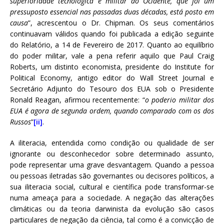
superioridade tecnológica e militar do Ocidente, que foi um
pressuposto essencial nas passadas duas décadas, está posto em
causa
”, acrescentou o Dr. Chipman. Os seus comentários
continuavam válidos quando foi publicada a edição seguinte
do Relatório, a 14 de Fevereiro de 2017. Quanto ao equilíbrio
do poder militar, vale a pena referir aquilo que Paul Craig
Roberts, um distinto economista, presidente do Institute for
Political Economy, antigo editor do Wall Street Journal e
Secretário Adjunto do Tesouro dos EUA sob o Presidente
Ronald Reagan, afirmou recentemente: “
o poderio militar dos
EUA é agora de segunda ordem, quando comparado com os dos
Russos
”
[ii]
.
A iliteracia, entendida como condição ou qualidade de ser
ignorante ou desconhecedor sobre determinado assunto,
pode representar uma grave desvantagem. Quando a pessoa
ou pessoas iletradas são governantes ou decisores políticos, a
sua iliteracia social, cultural e científica pode transformar-se
numa ameaça para a sociedade. A negação das alterações
climáticas ou da teoria darwinista da evolução são casos
particulares de negação da ciência, tal como é a convicção de