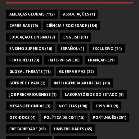
AMEAÇAS GLOBAIS
(112)
ASSOCIAÇÕES
(1)
CARREIRAS
(79)
CIÊNCIA E SOCIEDADE
(184)
EDUCAÇÃO E ENSINO
(7)
ENGLISH
(61)
ENSINO SUPERIOR
(16)
ESPAÑOL
(1)
EXCLUSIVO
(14)
FEATURED
(173)
FMTC-WFSW
(36)
FRANÇAIS
(31)
GLOBAL THREATS
(11)
GUERRA E PAZ
(22)
GUERRE ET PAIX
(2)
INTELIGÊNCIA ARTIFICIAL
(40)
JOB PRECARIOUSNESS
(1)
LABORATÓRIOS DO ESTADO
(9)
MESAS-REDONDAS
(3)
NOTÍCIAS
(130)
OPINIÃO
(9)
OTC-DOCS
(4)
POLÍTICA DE C&T
(15)
PORTUGUÊS
(261)
PRECARIEDADE
(68)
UNIVERSIDADES
(65)