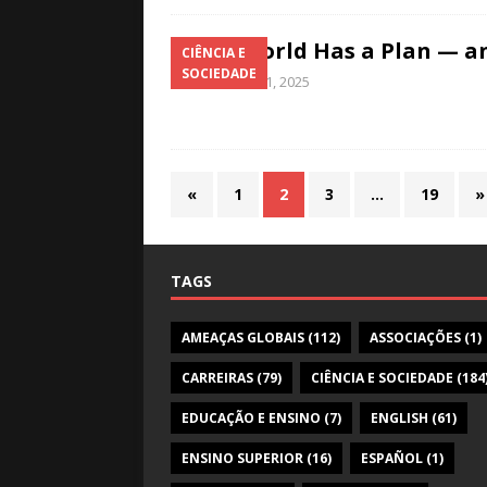
The World Has a Plan — an
CIÊNCIA E
SOCIEDADE
Dezembro 31, 2025
«
1
2
3
…
19
»
TAGS
AMEAÇAS GLOBAIS
(112)
ASSOCIAÇÕES
(1)
CARREIRAS
(79)
CIÊNCIA E SOCIEDADE
(184
EDUCAÇÃO E ENSINO
(7)
ENGLISH
(61)
ENSINO SUPERIOR
(16)
ESPAÑOL
(1)