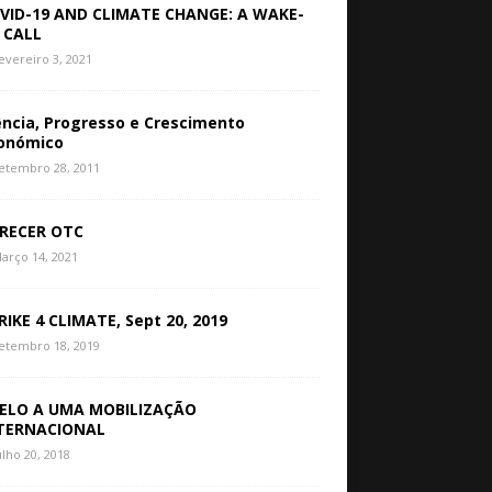
VID-19 AND CLIMATE CHANGE: A WAKE-
 CALL
evereiro 3, 2021
ência, Progresso e Crescimento
onómico
etembro 28, 2011
RECER OTC
arço 14, 2021
RIKE 4 CLIMATE, Sept 20, 2019
etembro 18, 2019
ELO A UMA MOBILIZAÇÃO
TERNACIONAL
ulho 20, 2018