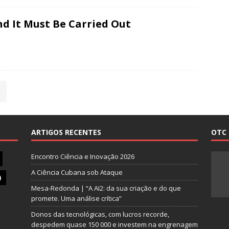
d It Must Be Carried Out
ARTIGOS RECENTES
OTC 
Encontro Ciência e Inovação 2026
A Ciência Cubana sob Ataque
)
Mesa-Redonda | “A AI2: da sua criação e do que
promete. Uma análise crítica”
Donos das tecnológicas, com lucros recorde,
despedem quase 150 000 e investem na engrenagem