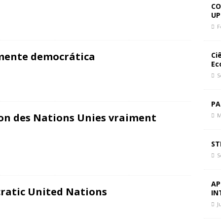
 Paz, Mudar de Rumo
CIÊNCIA E SOCIEDADE
CO
UP
politique du chaos
CIÊNCIA E SOCIEDADE
F
politics of chaos
CIÊNCIA E SOCIEDADE
mente democrática
Ci
Ec
S
PA
on des Nations Unies vraiment
M
ST
S
AP
ratic United Nations
IN
J