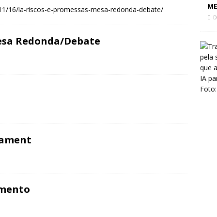
 Paz, Mudar de Rumo
CIÊNCIA E SOCIEDADE
ME
/11/16/ia-riscos-e-promessas-mesa-redonda-debate/
politique du chaos
CIÊNCIA E SOCIEDADE
D
politics of chaos
CIÊNCIA E SOCIEDADE
 Mesa Redonda/Debate
mament
amento