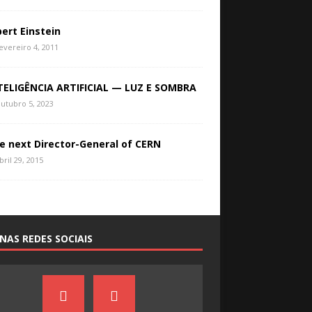
bert Einstein
evereiro 4, 2011
TELIGÊNCIA ARTIFICIAL — LUZ E SOMBRA
utubro 5, 2023
e next Director-General of CERN
bril 29, 2015
NAS REDES SOCIAIS