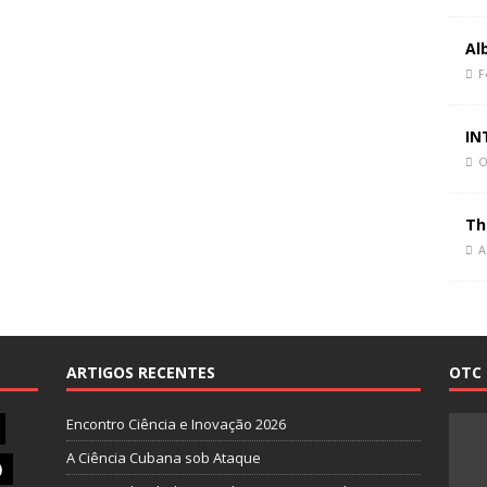
Al
F
IN
O
Th
A
ARTIGOS RECENTES
OTC 
Encontro Ciência e Inovação 2026
A Ciência Cubana sob Ataque
)