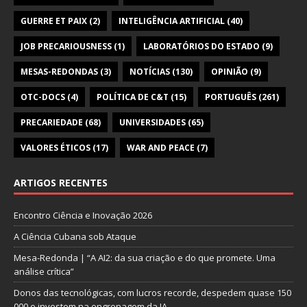
GUERRE ET PAIX
(2)
INTELIGÊNCIA ARTIFICIAL
(40)
JOB PRECARIOUSNESS
(1)
LABORATÓRIOS DO ESTADO
(9)
MESAS-REDONDAS
(3)
NOTÍCIAS
(130)
OPINIÃO
(9)
OTC-DOCS
(4)
POLÍTICA DE C&T
(15)
PORTUGUÊS
(261)
PRECARIEDADE
(68)
UNIVERSIDADES
(65)
VALORES ÉTICOS
(17)
WAR AND PEACE
(7)
ARTIGOS RECENTES
Encontro Ciência e Inovação 2026
A Ciência Cubana sob Ataque
Mesa-Redonda | “A AI2: da sua criação e do que promete. Uma
análise crítica”
Donos das tecnológicas, com lucros recorde, despedem quase 150
000 e investem na engrenagem da IA