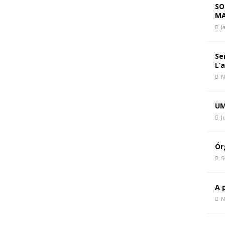
 Paz, Mudar de Rumo
CIÊNCIA E SOCIEDADE
SO
MA
politique du chaos
CIÊNCIA E SOCIEDADE
J
politics of chaos
CIÊNCIA E SOCIEDADE
Se
L’
N
UM
J
Ór
S
A 
N