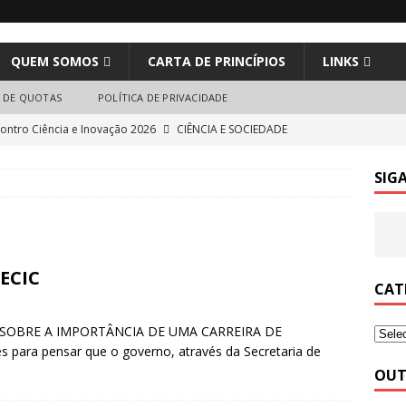
QUEM SOMOS
CARTA DE PRINCÍPIOS
LINKS
 DE QUOTAS
POLÍTICA DE PRIVACIDADE
ontro Ciência e Inovação 2026
CIÊNCIA E SOCIEDADE
iência Cubana sob Ataque
CIÊNCIA E SOCIEDADE
SIG
sa-Redonda | “A AI2: da sua criação e do que promete. Uma
ISOS
nos das tecnológicas, com lucros recorde, despedem quase 150
ECIC
ngrenagem da IA
CIÊNCIA E SOCIEDADE
CAT
p the wars in the Middle East
CIÊNCIA E SOCIEDADE
SOBRE A IMPORTÂNCIA DE UMA CARREIRA DE
te aux guerres au Moyen-Orient
CIÊNCIA E SOCIEDADE
para pensar que o governo, através da Secretaria de
]
OUT
 às guerras no Médio Oriente
CIÊNCIA E SOCIEDADE