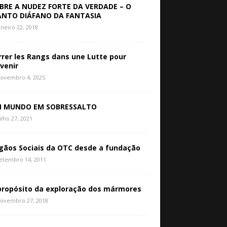
BRE A NUDEZ FORTE DA VERDADE – O
NTO DIÁFANO DA FANTASIA
aneiro 22, 2018
rrer les Rangs dans une Lutte pour
avenir
ovembro 4, 2025
 MUNDO EM SOBRESSALTO
ulho 27, 2021
gãos Sociais da OTC desde a fundação
etembro 14, 2011
propósito da exploração dos mármores
ovembro 27, 2018