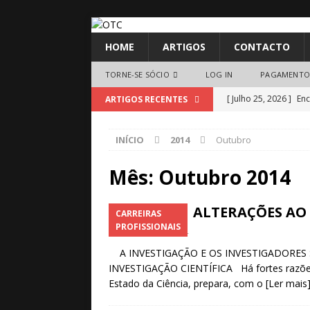
HOME
ARTIGOS
CONTACTO
TORNE-SE SÓCIO
LOG IN
PAGAMENTO
[ Julho 25, 2026 ]
Enc
ARTIGOS RECENTES
[ Julho 25, 2026 ]
A C
INÍCIO
2014
Outubro
[ Junho 11, 2026 ]
Me
análise crítica”
AV
Mês:
Outubro 2014
[ Junho 10, 2026 ]
Do
ALTERAÇÕES AO 
CARREIRAS
000 e investem na e
PROFISSIONAIS
Outubro 28, 2014
[ Maio 25, 2026 ]
Sto
A INVESTIGAÇÃO E OS INVESTIGADORES 
[ Maio 25, 2026 ]
Hal
INVESTIGAÇÃO CIENTÍFICA Há fortes razões 
Estado da Ciência, prepara, com o
[Ler mais
[ Maio 25, 2026 ]
Fim