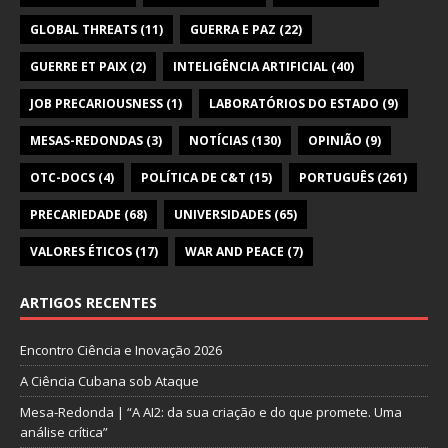
GLOBAL THREATS
(11)
GUERRA E PAZ
(22)
GUERRE ET PAIX
(2)
INTELIGÊNCIA ARTIFICIAL
(40)
JOB PRECARIOUSNESS
(1)
LABORATÓRIOS DO ESTADO
(9)
MESAS-REDONDAS
(3)
NOTÍCIAS
(130)
OPINIÃO
(9)
OTC-DOCS
(4)
POLÍTICA DE C&T
(15)
PORTUGUÊS
(261)
PRECARIEDADE
(68)
UNIVERSIDADES
(65)
VALORES ÉTICOS
(17)
WAR AND PEACE
(7)
ARTIGOS RECENTES
Encontro Ciência e Inovação 2026
A Ciência Cubana sob Ataque
Mesa-Redonda | “A AI2: da sua criação e do que promete. Uma
análise crítica”