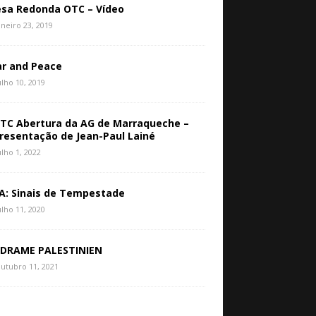
sa Redonda OTC – Vídeo
aneiro 23, 2019
r and Peace
ulho 10, 2019
TC Abertura da AG de Marraqueche –
resentação de Jean-Paul Lainé
ulho 1, 2022
A: Sinais de Tempestade
ulho 11, 2020
 DRAME PALESTINIEN
utubro 11, 2021