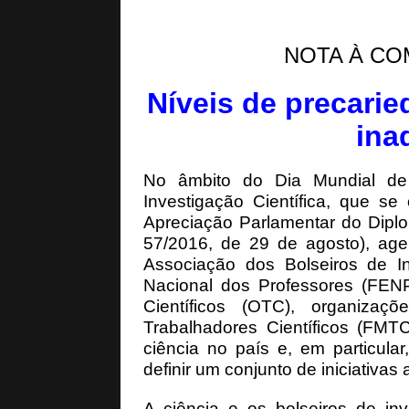
[ Maio 5, 2026 ]
Pela
[ Abril 15, 2026 ]
Géo
NOTA À CO
[ Abril 15, 2026 ]
Geo
Níveis de precari
ina
No âmbito do Dia Mundial de
Investigação Científica, que s
Apreciação Parlamentar do Diplo
57/2016, de 29 de agosto), age
Associação dos Bolseiros de In
Nacional dos Professores (FEN
Científicos (OTC), organizaç
Trabalhadores Científicos (FMTC
ciência no país e, em particula
definir um conjunto de iniciativas
A ciência e os bolseiros de in