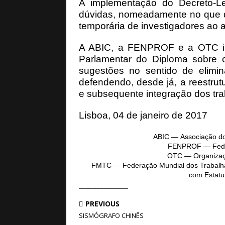
A implementação do Decreto-Le
dúvidas, nomeadamente no que di
temporária de investigadores ao ab
A ABIC, a FENPROF e a OTC ir
Parlamentar do Diploma sobre o
sugestões no sentido de elimin
defendendo, desde já, a reestrutu
e subsequente integração dos trab
Lisboa, 04 de janeiro de 2017
ABIC ― Associação dos
FENPROF ― Feder
OTC ― Organizaçã
FMTC ― Federação Mundial dos Trabalhado
com Estatu
______________
PREVIOUS
SISMÓGRAFO CHINÊS