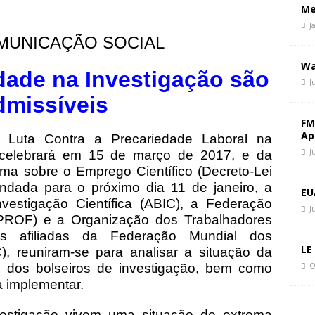
 Paz, Mudar de Rumo
CIÊNCIA E SOCIEDADE
Me
politique du chaos
CIÊNCIA E SOCIEDADE
J
MUNICAÇÃO SOCIAL
politics of chaos
CIÊNCIA E SOCIEDADE
Wa
edade na Investigação são
J
dmissíveis
FM
Ap
 Luta Contra a Precariedade Laboral na
J
e celebrará em 15 de março de 2017, e da
ma sobre o Emprego Científico (Decreto-Lei
ndada para o próximo dia 11 de janeiro, a
EU
vestigação Científica (ABIC), a Federação
J
PROF) e a Organização dos Trabalhadores
ões afiliadas da Federação Mundial dos
LE
), reuniram-se para analisar a situação da
O
r, dos bolseiros de investigação, bem como
 a implementar.
vestigação vivem uma situação de extrema