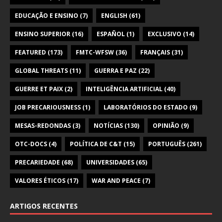
EDUCAÇÃO E ENSINO
(7)
ENGLISH
(61)
ENSINO SUPERIOR
(16)
ESPAÑOL
(1)
EXCLUSIVO
(14)
FEATURED
(173)
FMTC-WFSW
(36)
FRANÇAIS
(31)
GLOBAL THREATS
(11)
GUERRA E PAZ
(22)
GUERRE ET PAIX
(2)
INTELIGÊNCIA ARTIFICIAL
(40)
JOB PRECARIOUSNESS
(1)
LABORATÓRIOS DO ESTADO
(9)
MESAS-REDONDAS
(3)
NOTÍCIAS
(130)
OPINIÃO
(9)
OTC-DOCS
(4)
POLÍTICA DE C&T
(15)
PORTUGUÊS
(261)
PRECARIEDADE
(68)
UNIVERSIDADES
(65)
VALORES ÉTICOS
(17)
WAR AND PEACE
(7)
ARTIGOS RECENTES