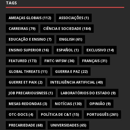
TAGS
AMEAÇAS GLOBAIS
(112)
ASSOCIAÇÕES
(1)
CARREIRAS
(79)
CIÊNCIA E SOCIEDADE
(184)
EDUCAÇÃO E ENSINO
(7)
ENGLISH
(61)
ENSINO SUPERIOR
(16)
ESPAÑOL
(1)
EXCLUSIVO
(14)
FEATURED
(173)
FMTC-WFSW
(36)
FRANÇAIS
(31)
GLOBAL THREATS
(11)
GUERRA E PAZ
(22)
GUERRE ET PAIX
(2)
INTELIGÊNCIA ARTIFICIAL
(40)
JOB PRECARIOUSNESS
(1)
LABORATÓRIOS DO ESTADO
(9)
MESAS-REDONDAS
(3)
NOTÍCIAS
(130)
OPINIÃO
(9)
OTC-DOCS
(4)
POLÍTICA DE C&T
(15)
PORTUGUÊS
(261)
PRECARIEDADE
(68)
UNIVERSIDADES
(65)