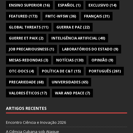
ENSINO SUPERIOR
(16)
ESPAÑOL
(1)
EXCLUSIVO
(14)
FEATURED
(173)
FMTC-WFSW
(36)
FRANÇAIS
(31)
GLOBAL THREATS
(11)
GUERRA E PAZ
(22)
GUERRE ET PAIX
(2)
INTELIGÊNCIA ARTIFICIAL
(40)
JOB PRECARIOUSNESS
(1)
LABORATÓRIOS DO ESTADO
(9)
MESAS-REDONDAS
(3)
NOTÍCIAS
(130)
OPINIÃO
(9)
OTC-DOCS
(4)
POLÍTICA DE C&T
(15)
PORTUGUÊS
(261)
PRECARIEDADE
(68)
UNIVERSIDADES
(65)
VALORES ÉTICOS
(17)
WAR AND PEACE
(7)
ARTIGOS RECENTES
Encontro Ciência e Inovação 2026
A Ciência Cubana sob Ataque