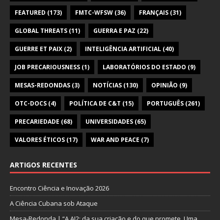
FEATURED
(173)
FMTC-WFSW
(36)
FRANÇAIS
(31)
GLOBAL THREATS
(11)
GUERRA E PAZ
(22)
GUERRE ET PAIX
(2)
INTELIGÊNCIA ARTIFICIAL
(40)
JOB PRECARIOUSNESS
(1)
LABORATÓRIOS DO ESTADO
(9)
MESAS-REDONDAS
(3)
NOTÍCIAS
(130)
OPINIÃO
(9)
OTC-DOCS
(4)
POLÍTICA DE C&T
(15)
PORTUGUÊS
(261)
PRECARIEDADE
(68)
UNIVERSIDADES
(65)
VALORES ÉTICOS
(17)
WAR AND PEACE
(7)
ARTIGOS RECENTES
Encontro Ciência e Inovação 2026
A Ciência Cubana sob Ataque
Mesa-Redonda | “A AI2: da sua criação e do que promete. Uma