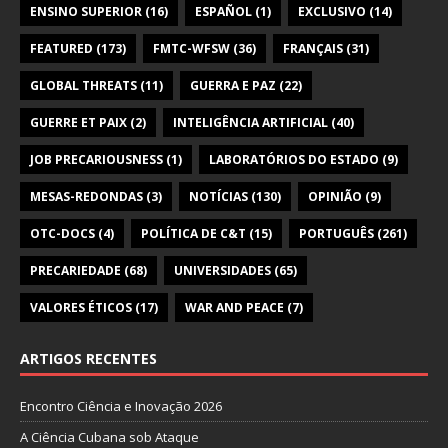
ENSINO SUPERIOR
(16)
ESPAÑOL
(1)
EXCLUSIVO
(14)
FEATURED
(173)
FMTC-WFSW
(36)
FRANÇAIS
(31)
GLOBAL THREATS
(11)
GUERRA E PAZ
(22)
GUERRE ET PAIX
(2)
INTELIGÊNCIA ARTIFICIAL
(40)
JOB PRECARIOUSNESS
(1)
LABORATÓRIOS DO ESTADO
(9)
MESAS-REDONDAS
(3)
NOTÍCIAS
(130)
OPINIÃO
(9)
OTC-DOCS
(4)
POLÍTICA DE C&T
(15)
PORTUGUÊS
(261)
PRECARIEDADE
(68)
UNIVERSIDADES
(65)
VALORES ÉTICOS
(17)
WAR AND PEACE
(7)
ARTIGOS RECENTES
Encontro Ciência e Inovação 2026
A Ciência Cubana sob Ataque