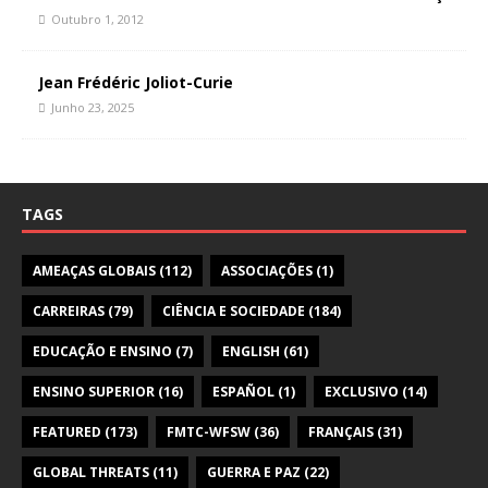
Outubro 1, 2012
Jean Frédéric Joliot-Curie
Junho 23, 2025
TAGS
AMEAÇAS GLOBAIS
(112)
ASSOCIAÇÕES
(1)
CARREIRAS
(79)
CIÊNCIA E SOCIEDADE
(184)
EDUCAÇÃO E ENSINO
(7)
ENGLISH
(61)
ENSINO SUPERIOR
(16)
ESPAÑOL
(1)
EXCLUSIVO
(14)
FEATURED
(173)
FMTC-WFSW
(36)
FRANÇAIS
(31)
GLOBAL THREATS
(11)
GUERRA E PAZ
(22)