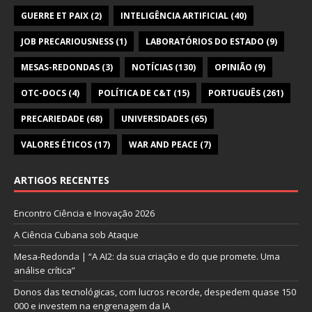
GUERRE ET PAIX
(2)
INTELIGÊNCIA ARTIFICIAL
(40)
JOB PRECARIOUSNESS
(1)
LABORATÓRIOS DO ESTADO
(9)
MESAS-REDONDAS
(3)
NOTÍCIAS
(130)
OPINIÃO
(9)
OTC-DOCS
(4)
POLÍTICA DE C&T
(15)
PORTUGUÊS
(261)
PRECARIEDADE
(68)
UNIVERSIDADES
(65)
VALORES ÉTICOS
(17)
WAR AND PEACE
(7)
ARTIGOS RECENTES
Encontro Ciência e Inovação 2026
A Ciência Cubana sob Ataque
Mesa-Redonda | “A AI2: da sua criação e do que promete. Uma
análise crítica”
Donos das tecnológicas, com lucros recorde, despedem quase 150
000 e investem na engrenagem da IA