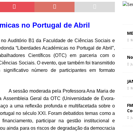
 Paz, Mudar de Rumo
CIÊNCIA E SOCIEDADE
politique du chaos
CIÊNCIA E SOCIEDADE
politics of chaos
CIÊNCIA E SOCIEDADE
icas no Portugal de Abril
ME
M
e no Auditório B1 da Faculdade de Ciências Sociais e
onda “Liberdades Académicas no Portugal de Abril”,
abalhadores Científicos (OTC) em parceria com o
No
Ciências Sociais. O evento, que também foi transmitido
J
significativo número de participantes em formato
JA
M
A sessão moderada pela Professora Ana Maria de
da Assembleia Geral da OTC (Universidade de Évora-
FM
spaço a uma reflexão profunda e multifacetada sobre o
Co
ortugal no século XXI. Foram debatidos temas como a
J
 financiamento, participar na gestão institucional e
ertou ainda para os riscos de degradação da democracia