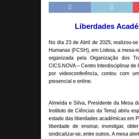
[ Maio 5, 2026 ]
Pela
[ Abril 15, 2026 ]
Géo
[ Abril 15, 2026 ]
Geo
Liberdades Académ
No dia 23 de Abril de 2025, realizou-s
Humanas (FCSH), em Lisboa, a mesa-red
organizada pela Organização dos Tr
CICS.NOVA – Centro Interdisciplinar de 
por videoconferência, contou com um 
presencial e online.
Almeida e Silva, Presidente da Mesa 
Instituto de Ciências da Terra) abriu e
estado das liberdades académicas em P
liberdade de ensinar, investigar, obter
sindicalizar-se, entre outros. A mesa al