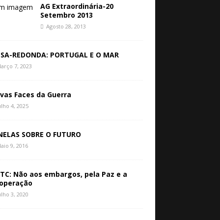
AG Extraordinária-20
Setembro 2013
Agosto 28, 2013
SA-REDONDA: PORTUGAL E O MAR
arço 7, 2023
vas Faces da Guerra
ulho 4, 2025
NELAS SOBRE O FUTURO
aio 9, 2016
TC: Não aos embargos, pela Paz e a
operação
ulho 3, 2020