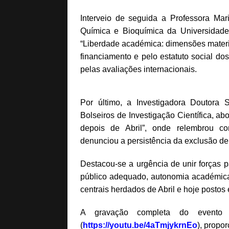
Interveio de seguida a Professora Ma
Química e Bioquímica da Universidade
“Liberdade académica: dimensões materia
financiamento e pelo estatuto social do
pelas avaliações internacionais.
Por último, a Investigadora Doutora 
Bolseiros de Investigação Científica, ab
depois de Abril”, onde relembrou con
denunciou a persistência da exclusão de 
Destacou-se a urgência de unir forças pa
público adequado, autonomia académica e
centrais herdados de Abril e hoje postos
A gravação completa do evento
(
https://youtu.be/4aTmjykrnEo
), propo