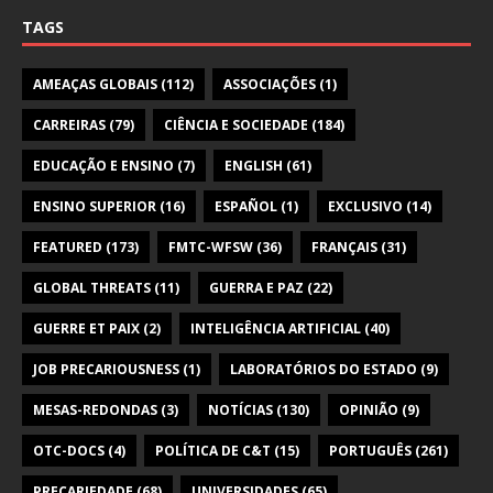
TAGS
AMEAÇAS GLOBAIS
(112)
ASSOCIAÇÕES
(1)
CARREIRAS
(79)
CIÊNCIA E SOCIEDADE
(184)
EDUCAÇÃO E ENSINO
(7)
ENGLISH
(61)
ENSINO SUPERIOR
(16)
ESPAÑOL
(1)
EXCLUSIVO
(14)
FEATURED
(173)
FMTC-WFSW
(36)
FRANÇAIS
(31)
GLOBAL THREATS
(11)
GUERRA E PAZ
(22)
GUERRE ET PAIX
(2)
INTELIGÊNCIA ARTIFICIAL
(40)
JOB PRECARIOUSNESS
(1)
LABORATÓRIOS DO ESTADO
(9)
MESAS-REDONDAS
(3)
NOTÍCIAS
(130)
OPINIÃO
(9)
OTC-DOCS
(4)
POLÍTICA DE C&T
(15)
PORTUGUÊS
(261)
PRECARIEDADE
(68)
UNIVERSIDADES
(65)