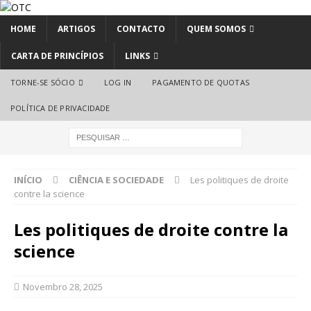
HOME
ARTIGOS
CONTACTO
QUEM SOMOS
CARTA DE PRINCÍPIOS
LINKS
TORNE-SE SÓCIO
LOG IN
PAGAMENTO DE QUOTAS
POLÍTICA DE PRIVACIDADE
INÍCIO
CIÊNCIA E SOCIEDADE
Les politiques de droite
contre la science
Les politiques de droite contre la
science
Novembro 28, 2025