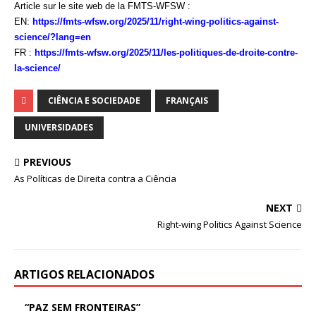
Article sur le site web de la FMTS-WFSW :
EN:
https://fmts-wfsw.org/2025/11/right-wing-politics-against-
science/?lang=en
FR :
https://fmts-wfsw.org/2025/11/les-politiques-de-droite-contre-
la-science/
CIÊNCIA E SOCIEDADE
FRANÇAIS
UNIVERSIDADES
PREVIOUS
As Políticas de Direita contra a Ciência
NEXT
Right-wing Politics Against Science
ARTIGOS RELACIONADOS
“PAZ SEM FRONTEIRAS”