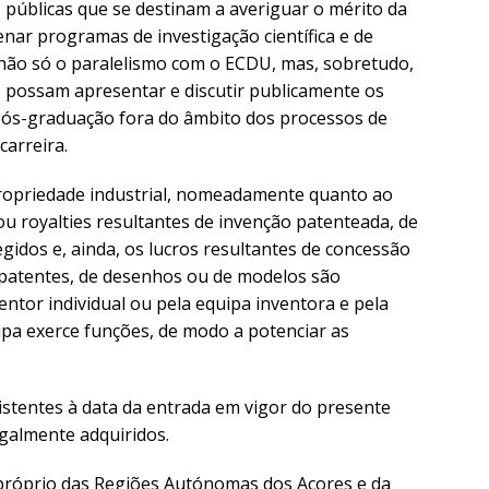
s públicas que se destinam a averiguar o mérito da
enar programas de investigação científica e de
ão só o paralelismo com o ECDU, mas, sobretudo,
s possam apresentar e discutir publicamente os
pós-graduação fora do âmbito dos processos de
carreira.
opriedade industrial, nomeadamente quanto ao
 ou royalties resultantes de invenção patenteada, de
gidos e, ainda, os lucros resultantes de concessão
 patentes, de desenhos ou de modelos são
ventor individual ou pela equipa inventora e pela
uipa exerce funções, de modo a potenciar as
stentes à data da entrada em vigor do presente
egalmente adquiridos.
próprio das Regiões Autónomas dos Açores e da