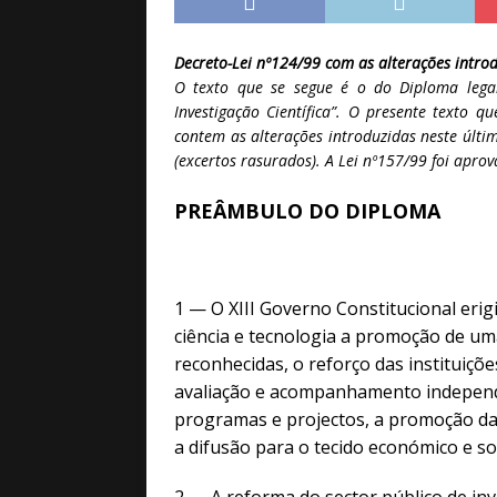
[ Maio 5, 2026 ]
Pela
[ Abril 15, 2026 ]
Géo
Decreto-Lei nº124/99 com as alterações intro
[ Abril 15, 2026 ]
Geo
O texto que se segue é o do Diploma legal
Investigação Científica”. O presente texto q
contem as alterações introduzidas neste últi
(excertos rasurados). A Lei nº157/99 foi apro
PREÂMBULO DO DIPLOMA
1 — O XIII Governo Constitucional erig
ciência e tecnologia a promoção de uma
reconhecidas, o reforço das instituiçõe
avaliação e acompanhamento independen
programas e projectos, a promoção da 
a difusão para o tecido económico e s