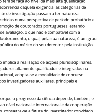
o tem se faça ao nível da mais alta qualificação
orrência daquela exigência, as categorias de
ente de investigação passam a ter natureza
ncebidas numa perspectiva de período probatório e
romoção de doutorados portugueses, estando
 de avaliação, o que não é compatível com a
doutoramento, o qual, pela sua natureza, é um grau
pública do mérito do seu detentor pela instituição
 implica a realização de acções pluridisciplinares,
gadores altamente qualificados e integrados na
nacional, adopta-se a modalidade de concurso
s investigadores auxiliares, principais e
porque o progresso da ciência depende, também, e
ao nível nacional e internacional e da cooperação
es, consagra-se a figura do investigador convidado