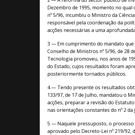
2 — A reforma do sector público de inv
Dezembro de 1995, momento no qual o 
nº 5/96, incumbiu o Ministro da Ciên
responsável pela coordenação da políti
acções necessárias a uma aprofundada 
3 — Em cumprimento do mandato que l
Conselho de Ministros nº 5/96, de 28 d
Tecnologia promoveu, nos anos de 199
do Estado, cujos resultados foram ap
posteriormente tornados públicos.
4 — Tendo presente os resultados obti
133/97, de 17 de Julho, mandatou o Min
acções, preparar a revisão do Estatuto 
nas orientações constantes do nº 2 da 
5 — Naquele pressuposto, o processo d
aprovado pelo Decreto-Lei nº 219/92, d