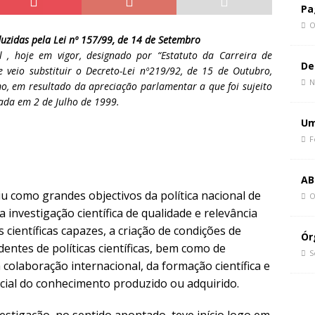
 Paz, Mudar de Rumo
CIÊNCIA E SOCIEDADE
Pa
politique du chaos
CIÊNCIA E SOCIEDADE
O
duzidas pela Lei nº 157/99, de 14 de Setembro
politics of chaos
CIÊNCIA E SOCIEDADE
 , hoje em vigor, designado por “Estatuto da Carreira de
De
ue veio substituir o Decreto-Lei nº219/92, de 15 de Outubro,
N
mo, em resultado da apreciação parlamentar a que foi sujeito
vada em 2 de Julho de 1999.
Um
F
AB
iu como grandes objectivos da política nacional de
O
 investigação científica de qualidade e relevância
s científicas capazes, a criação de condições de
Ór
tes de políticas científicas, bem como de
S
colaboração internacional, da formação científica e
ocial do conhecimento produzido ou adquirido.