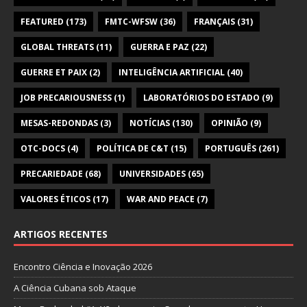
FEATURED
(173)
FMTC-WFSW
(36)
FRANÇAIS
(31)
GLOBAL THREATS
(11)
GUERRA E PAZ
(22)
GUERRE ET PAIX
(2)
INTELIGÊNCIA ARTIFICIAL
(40)
JOB PRECARIOUSNESS
(1)
LABORATÓRIOS DO ESTADO
(9)
MESAS-REDONDAS
(3)
NOTÍCIAS
(130)
OPINIÃO
(9)
OTC-DOCS
(4)
POLÍTICA DE C&T
(15)
PORTUGUÊS
(261)
PRECARIEDADE
(68)
UNIVERSIDADES
(65)
VALORES ÉTICOS
(17)
WAR AND PEACE
(7)
ARTIGOS RECENTES
Encontro Ciência e Inovação 2026
A Ciência Cubana sob Ataque