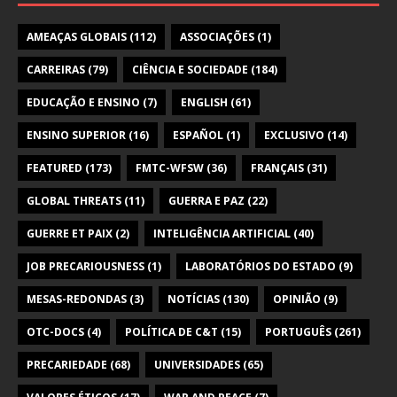
AMEAÇAS GLOBAIS
(112)
ASSOCIAÇÕES
(1)
CARREIRAS
(79)
CIÊNCIA E SOCIEDADE
(184)
EDUCAÇÃO E ENSINO
(7)
ENGLISH
(61)
ENSINO SUPERIOR
(16)
ESPAÑOL
(1)
EXCLUSIVO
(14)
FEATURED
(173)
FMTC-WFSW
(36)
FRANÇAIS
(31)
GLOBAL THREATS
(11)
GUERRA E PAZ
(22)
GUERRE ET PAIX
(2)
INTELIGÊNCIA ARTIFICIAL
(40)
JOB PRECARIOUSNESS
(1)
LABORATÓRIOS DO ESTADO
(9)
MESAS-REDONDAS
(3)
NOTÍCIAS
(130)
OPINIÃO
(9)
OTC-DOCS
(4)
POLÍTICA DE C&T
(15)
PORTUGUÊS
(261)
PRECARIEDADE
(68)
UNIVERSIDADES
(65)